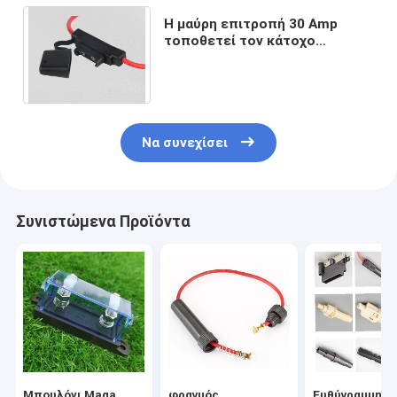
Η μαύρη επιτροπή 30 Amp
τοποθετεί τον κάτοχο
θρυαλλίδων, αυτοκίνητοι
ευθύγραμμοι κάτοχοι
θρυαλλίδων
Να συνεχίσει
Συνιστώμενα Προϊόντα
Μπουλόνι Maga
φραγμός
Ευθύγραμμη