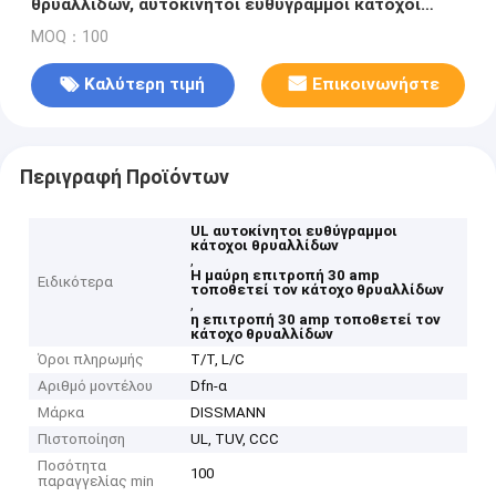
θρυαλλίδων, αυτοκίνητοι ευθύγραμμοι κάτοχοι
θρυαλλίδων
MOQ：100
Καλύτερη τιμή
Επικοινωνήστε
Περιγραφή Προϊόντων
UL αυτοκίνητοι ευθύγραμμοι
κάτοχοι θρυαλλίδων
,
Η μαύρη επιτροπή 30 amp
Ειδικότερα
τοποθετεί τον κάτοχο θρυαλλίδων
,
η επιτροπή 30 amp τοποθετεί τον
κάτοχο θρυαλλίδων
Όροι πληρωμής
T/T, L/C
Αριθμό μοντέλου
Dfn-α
Μάρκα
DISSMANN
Πιστοποίηση
UL, TUV, CCC
Ποσότητα
100
παραγγελίας min