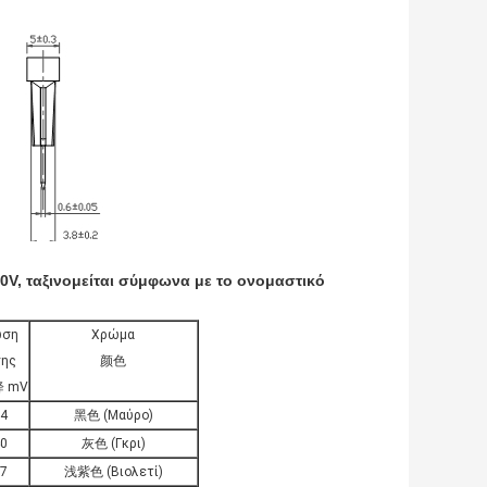
0V, ταξινομείται σύμφωνα με το ονομαστικό
ώση
Χρώμα
σης
颜色
 mV
4
黑色 (Μαύρο)
0
灰色 (Γκρι)
7
浅紫色 (Βιολετί)