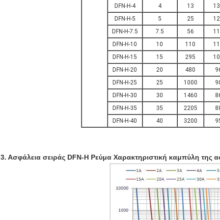
DFN-H-4
4
13
13
DFN-H-5
5
25
12
DFN-H-7.5
7.5
56
11
DFN-H-10
10
110
11
DFN-H-15
15
295
10
DFN-H-20
20
480
9
DFN-H-25
25
1000
9
DFN-H-30
30
1460
8
DFN-H-35
35
2205
8
DFN-H-40
40
3200
9
3. Ασφάλεια σειράς DFN-H Ρεύμα Χαρακτηριστική καμπύλη της α