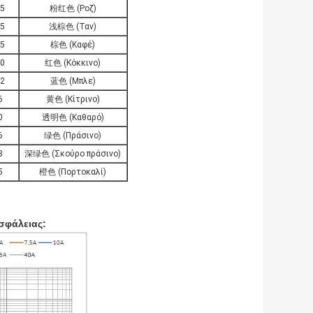
5
粉红色 (Ροζ)
5
浅棕色 (Ταν)
5
棕色 (Καφέ)
0
红色 (Κόκκινο)
2
蓝色 (Μπλε)
6
黄色 (Κίτρινο)
0
透明色 (Καθαρό)
6
绿色 (Πράσινο)
8
深绿色 (Σκούρο πράσινο)
5
橙色 (Πορτοκαλί)
σφάλειας: