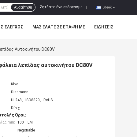
Ζητήστε ένα απόσπασμα
Αναζήτηση
|
Greek
ΌΣ ΈΛΕΓΧΟΣ
ΜΑΣ ΕΛΆΤΕ ΣΕ ΕΠΑΦΉ ΜΕ
ΕΙΔΉΣΕΙΣ
Λεπίδας Αυτοκινήτου DC80V
φάλεια λεπίδας αυτοκινήτου DC80V
Κίνα
Dissmann
UL248、ISO8820、RoHS
Dfn-χ
τολής Όροι:
ίας min:
100 ΤΕΜ
Negotiable