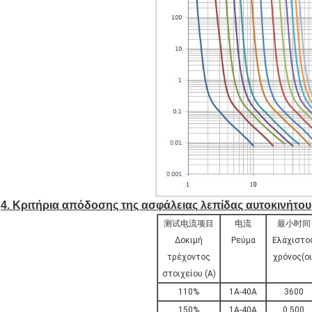
4. Κριτήρια απόδοσης της ασφάλειας λεπίδας αυτοκινήτου
测试电流项目
电流
最小时间
Δοκιμή
Ρεύμα
Ελάχιστο
τρέχοντος
χρόνος(οι
στοιχείου (Α)
110%
1Α-40Α
3600
150%
1Α-40Α
0,500