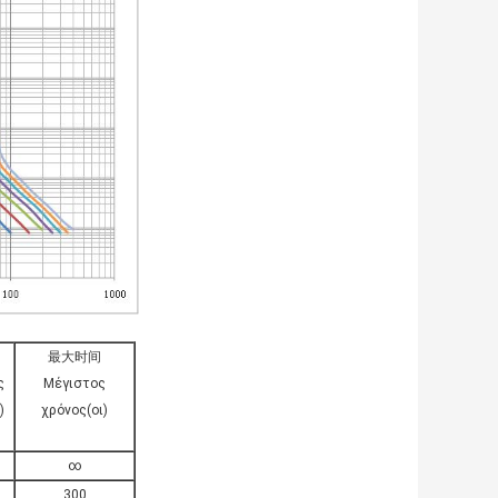
最大时间
ς
Μέγιστος
)
χρόνος(οι)
∞
300