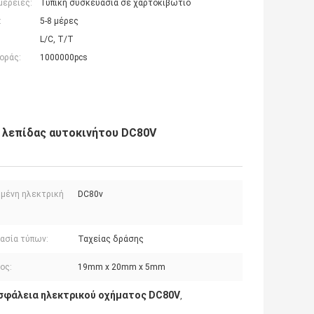
μέρειες:
Τυπική συσκευασία σε χαρτοκιβώτιο
:
5-8 μέρες
L/C, T/T
οράς:
1000000pcs
 λεπίδας αυτοκινήτου DC80V
μένη ηλεκτρική
DC80v
ασία τύπων:
Ταχείας δράσης
ος:
19mm x 20mm x 5mm
σφάλεια ηλεκτρικού οχήματος DC80V
,