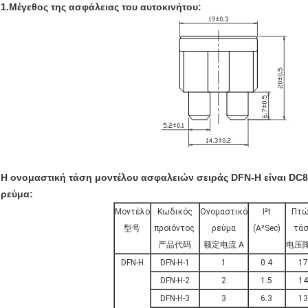
1.Μέγεθος της ασφάλειας του αυτοκινήτου:
Η ονομαστική τάση μοντέλου ασφαλειών σειράς DFN-H είναι DC8
ρεύμα:
Μοντέλο
Κωδικός
Ονομαστικό
I²t
Πτ
型号
προϊόντος
ρεύμα
(A²Sec)
τά
产品代码
额定电流 Α
电压降
DFN-H
DFN-H-1
1
0.4
17
DFN-H-2
2
1.5
14
DFN-H-3
3
6.3
13