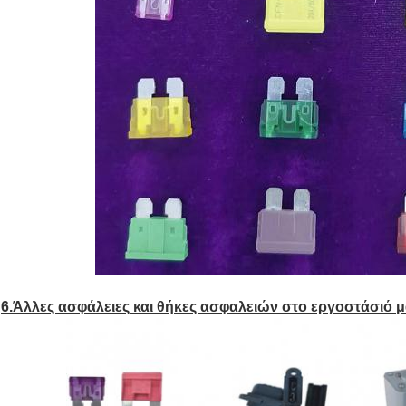
6.Άλλες ασφάλειες και θήκες ασφαλειών στο εργοστάσιό μ