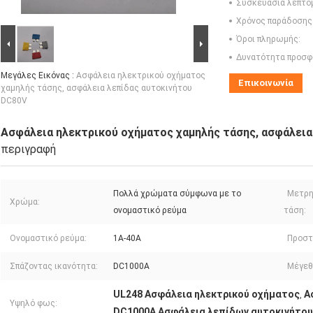
Συσκευασία λεπτο
Χρόνος παράδοσης
Όροι πληρωμής:
Δυνατότητα προσφ
Μεγάλες Εικόνας :
Ασφάλεια ηλεκτρικού οχήματος
Επικοινωνία
χαμηλής τάσης, ασφάλεια λεπίδας αυτοκινήτου
DC80V
Ασφάλεια ηλεκτρικού οχήματος χαμηλής τάσης, ασφάλεια
περιγραφή
Πολλά χρώματα σύμφωνα με το
Μετρη
Χρώμα:
ονομαστικό ρεύμα
τάση:
Ονομαστικό ρεύμα:
1A-40A
Προστ
Σπάζοντας ικανότητα:
DC1000A
Μέγεθ
UL248 Ασφάλεια ηλεκτρικού οχήματος
Α
,
Υψηλό φως:
DC1000A Ασφάλεια λεπίδων αυτοκινήτου