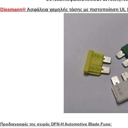
Dissmann®
Ασφάλεια χαμηλής τάσης με πιστοποίηση UL 
Προδιαγραφές της σειράς DFN-H Automotive Blade Fuse: