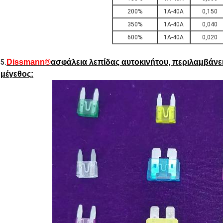
200%
1Α-40Α
0,150
350%
1Α-40Α
0,040
600%
1Α-40Α
0,020
Dissmann®
ασφάλεια λεπίδας αυτοκινήτου, περιλαμβάνει 
5.
μέγεθος: