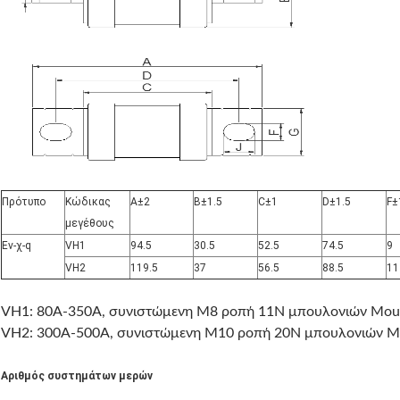
Πρότυπο
Κώδικας
A±2
B±1.5
C±1
D±1.5
F±
μεγέθους
Ev-χ-q
VH1
94.5
30.5
52.5
74.5
9
VH2
119.5
37
56.5
88.5
11
VH1: 80A-350A, συνιστώμενη M8 ροπή 11N μπουλονιών Mout
VH2: 300A-500A, συνιστώμενη M10 ροπή 20N μπουλονιών M
Αριθμός συστημάτων μερών