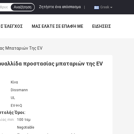
Ζητήστε ένα απόσπασμα
Αναζήτηση
|
Greek
ΌΣ ΈΛΕΓΧΟΣ
ΜΑΣ ΕΛΆΤΕ ΣΕ ΕΠΑΦΉ ΜΕ
ΕΙΔΉΣΕΙΣ
ίας Μπαταριών Της EV
ρυαλλίδα προστασίας μπαταριών της EV
Κίνα
Dissmann
UL
EV-H-Q
τολής Όροι:
ίας min:
100 τεμ
Negotiable