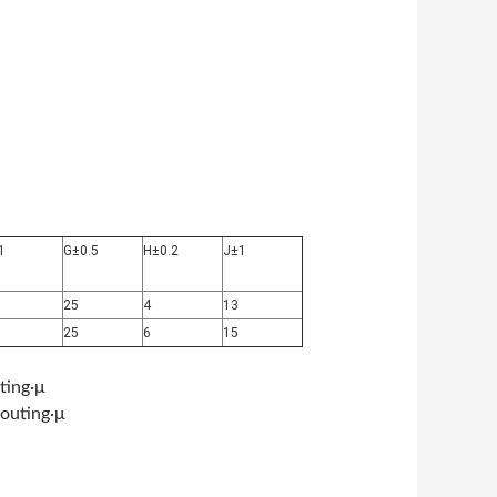
1
G±0.5
H±0.2
J±1
25
4
13
25
6
15
ing·μ
outing·μ