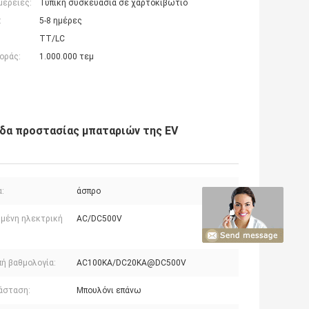
μέρειες:
Τυπική συσκευασία σε χαρτοκιβώτιο
:
5-8 ημέρες
TT/LC
οράς:
1.000.000 τεμ
ίδα προστασίας μπαταριών της EV
:
άσπρο
μένη ηλεκτρική
AC/DC500V
πή βαθμολογία:
AC100KA/DC20KA@DC500V
άσταση:
Μπουλόνι επάνω