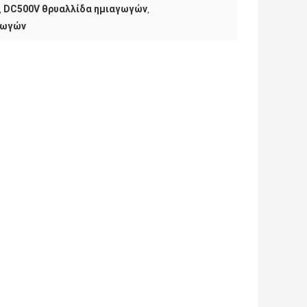
DC500V θρυαλλίδα ημιαγωγών
,
,
γωγών