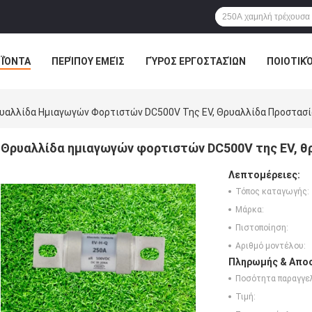
ΪΌΝΤΑ
ΠΕΡΊΠΟΥ ΕΜΕΊΣ
ΓΎΡΟΣ ΕΡΓΟΣΤΑΣΊΩΝ
ΠΟΙΟΤΙΚ
υαλλίδα Ημιαγωγών Φορτιστών DC500V Της EV, Θρυαλλίδα Προστασ
Θρυαλλίδα ημιαγωγών φορτιστών DC500V της EV, θ
Λεπτομέρειες:
Τόπος καταγωγής:
Μάρκα:
Πιστοποίηση:
Αριθμό μοντέλου:
Πληρωμής & Αποσ
Ποσότητα παραγγελ
Τιμή: