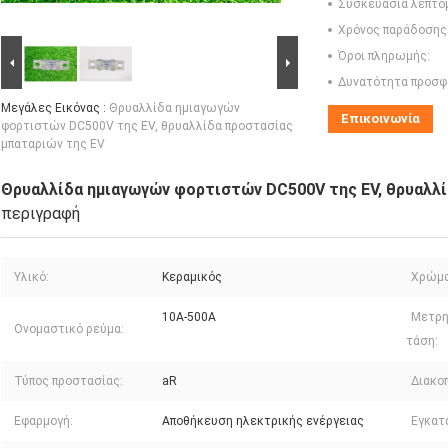
Συσκευασία λεπτο
Χρόνος παράδοσης
Όροι πληρωμής:
Δυνατότητα προσφ
Μεγάλες Εικόνας :
Θρυαλλίδα ημιαγωγών
Επικοινωνία
φορτιστών DC500V της EV, θρυαλλίδα προστασίας
μπαταριών της EV
Θρυαλλίδα ημιαγωγών φορτιστών DC500V της EV, θρυαλλ
περιγραφή
Υλικό:
Κεραμικός
Χρώμα
10Α-500Α
Μετρη
Ονομαστικό ρεύμα:
τάση:
Τύπος προστασίας:
aR
Διακο
Εφαρμογή:
Αποθήκευση ηλεκτρικής ενέργειας
Εγκατ