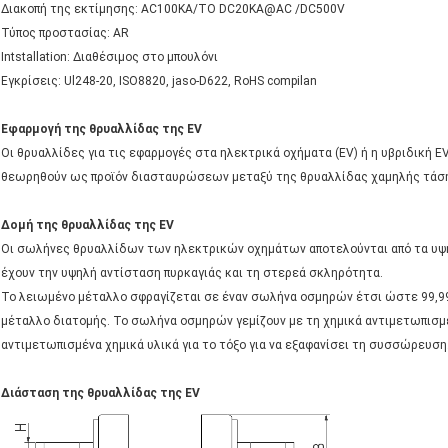
Διακοπή της εκτίμησης: AC100KA/ΤΟ DC20KA@AC /DC500V
Τύπος προστασίας: AR
Intstallation: Διαθέσιμος στο μπουλόνι
Εγκρίσεις: Ul248-20, ISO8820, jaso-D622, RoHS compilan
Εφαρμογή της θρυαλλίδας της EV
Οι θρυαλλίδες για τις εφαρμογές στα ηλεκτρικά οχήματα (EV) ή η υβριδική EV
θεωρηθούν ως προϊόν διασταυρώσεων μεταξύ της θρυαλλίδας χαμηλής τάσης
Δομή της θρυαλλίδας της EV
Οι σωλήνες θρυαλλίδων των ηλεκτρικών οχημάτων αποτελούνται από τα υψηλ
έχουν την υψηλή αντίσταση πυρκαγιάς και τη στερεά σκληρότητα.
Το λειωμένο μέταλλο σφραγίζεται σε έναν σωλήνα οσμηρών έτσι ώστε 99,99
μέταλλο διατομής. Το σωλήνα οσμηρών γεμίζουν με τη χημικά αντιμετωπισμέ
αντιμετωπισμένα χημικά υλικά για το τόξο για να εξαφανίσει τη συσσώρευση
Διάσταση της θρυαλλίδας της EV