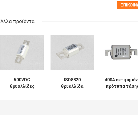
Άλλα προϊόντα
500VDC
ISO8820
400A εκτιμημέν
θρυαλλίδες
θρυαλλίδα
πρότυπα τάση
ημιαγωγών,
προστασίας
IEC60269
σπάζοντας
ημιαγωγών,
θρυαλλίδων
ικανότητα
σωλήνας 400
ημιαγωγών
θρυαλλίδων
ινών Amp
750VDC
DC20KA
συνεχής
φορτιστών ROHs
θρυαλλίδα
EV: