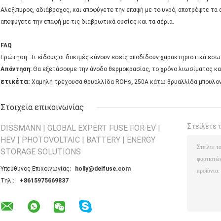
Αλεξίπυρος, αδιάβροχος, και αποφύγετε την επαφή με το υγρό, αποτρέψτε τα 
αποφύγετε την επαφή με τις διαβρωτικά ουσίες και τα αέρια.
FAQ
Ερώτηση: Τι είδους οι δοκιμές κάνουν εσείς αποδίδουν χαρακτηριστικά εσω
Απάντηση:
Θα εξετάσουμε την άνοδο θερμοκρασίας, το χρόνο λιωσίματος κα
,
ετικέτα:
Χαμηλή τρέχουσα θρυαλλίδα ROHs
250A κάτω θρυαλλίδα μπουλο
Στοιχεία επικοινωνίας
Στείλετε 
DISSMANN | GLOBAL EXPERT FUSE FOR EV |
HEV | PHOTOVOLTAIC | BATTERY | ENERGY
STORAGE SOLUTIONS
Υπεύθυνος Επικοινωνίας:
holly@delfuse.com
Τηλ.::
+8615975669837