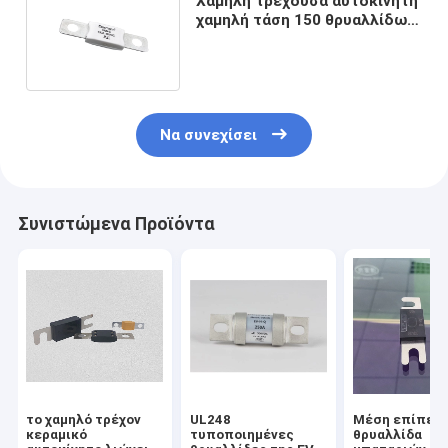
Χαμηλή τρέχουσα αυτοκίνητη
χαμηλή τάση 150 θρυαλλίδων
μπουλονιών κάτω Amp
συνεχές ρεύμα
Να συνεχίσει
Συνιστώμενα Προϊόντα
το χαμηλό τρέχον
UL248
Μέση επίπεδ
κεραμικό
τυποποιημένες
θρυαλλίδα