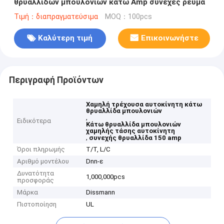
θρυαλλίδων μπουλονιών κάτω Amp συνεχές ρεύμα
Τιμή：διαπραγματεύσιμα
MOQ：100pcs
Καλύτερη τιμή
Επικοινωνήστε
Περιγραφή Προϊόντων
Χαμηλή τρέχουσα αυτοκίνητη κάτω
θρυαλλίδα μπουλονιών
,
Ειδικότερα
Κάτω θρυαλλίδα μπουλονιών
χαμηλής τάσης αυτοκίνητη
,
συνεχής θρυαλλίδα 150 amp
Όροι πληρωμής
T/T, L/C
Αριθμό μοντέλου
Dnn-ε
Δυνατότητα
1,000,000pcs
προσφοράς
Μάρκα
Dissmann
Πιστοποίηση
UL